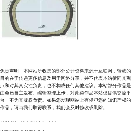
免责声明：本网站所收集的部分公开资料来源于互联网，转载的
目的在于传递更多信息及用于网络分享，并不代表本站赞同其观
点和对其真实性负责，也不构成任何其他建议。本站部分作品是
由会员自主发布、编辑整理上传，对此类作品本站仅提供交流平
台，不为其版权负责。如果您发现网站上有侵犯您的知识产权的
作品，请与我们取得联系，我们会及时修改或删除。
城市地下综合管廊的分类图解
抗震支架可以用其他支架替代吗
抗震支架的组成部分
抗震支架2021年第一季度造价指数发布
抗震支架管道的布置与敷设应按照这些注意事项去做没问题
抗震支架应用在哪些领域什么地方需要这个设备
抗震支架布点风管管道桥架抗震支架距离规范标准
热烈祝贺河南筑泰科技有限公司官网上线！！！！
核心摘要：管廊建设有哪些团体标准？
抗震支架验收是哪个单位