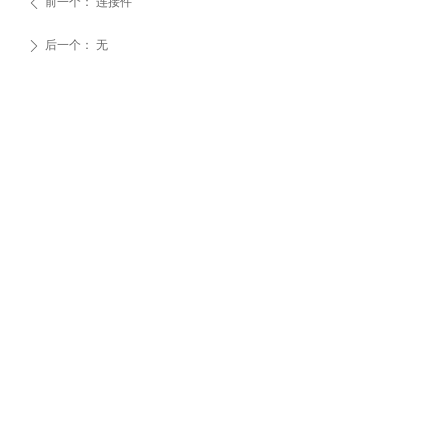
前一个：
连接件
ꄴ
后一个：
无
ꄲ