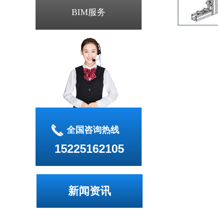
BIM服务
끅
全国咨询热线
15225162105
新闻资讯
城市地下综合管廊的分类图解
抗震支架可以用其他支架替代吗
抗震支架的组成部分
核心摘要：管廊建设有哪些团体标准？
抗震支架2021年第一季度造价指数发布
抗震支架管道的布置与敷设应按照这些注意事项去做没问题
抗震支架应用在哪些领域什么地方需要这个设备
抗震支架布点风管管道桥架抗震支架距离规范标准
热烈祝贺河南筑泰科技有限公司官网上线！！！！