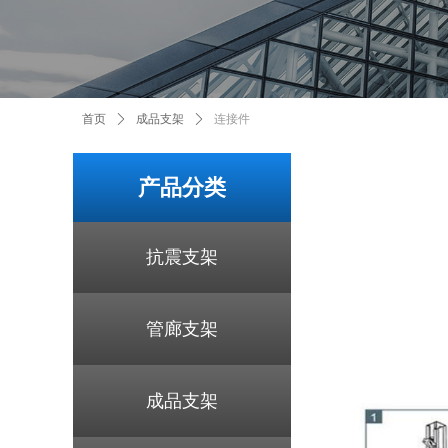
首页
ꄲ
成品支架
ꄲ
连接件
产品分类
抗震支架
管廊支架
成品支架