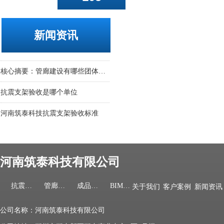
新闻资讯
城市地下综合管廊的分类图解
应如何认定建筑抗震等级的原则？
抗震支架可以用其他支架替代吗
抗震支架的组成部分
抗震支架2021年第一季度造价指数发布
抗震支架管道的布置与敷设应按照这些注意事项去做没问题
抗震支架应用在哪些领域什么地方需要这个设备
抗震支架布点风管管道桥架抗震支架距离规范标准
热烈祝贺河南筑泰科技有限公司官网上线！！！！
核心摘要：管廊建设有哪些团体标准？
抗震支架验收是哪个单位
河南筑泰科技抗震支架验收标准
抗震支架施工索赔分析-筑泰科技
河南筑泰科技有限公司
抗震支架
管廊支架
成品支架
BIM服务
关于我们
客户案例
新闻资讯
公司名称：河南筑泰科技有限公司